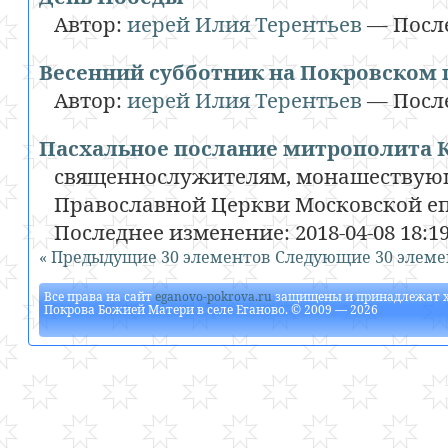
Автор:
иерей Илия Терентьев
—
Посл
Весенний субботник на Покровском 
Автор:
иерей Илия Терентьев
—
Посл
Пасхальное послание митрополита 
священнослужителям, монашествующ
Православной Церкви Московской 
Последнее изменение:
2018-04-08 18:1
« Предыдущие 30 элементов
Следующие 30 элеме
Все права на сайт
eganovo-pokrova.ru
защищены и принадлежат
Покрова Божией Матери в селе Еганово
. © 2009 — 2026