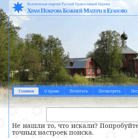
Коломенская епархия Русской Православной Церкви
Храм Покрова Божией Матери в Еганово
Главная
О храме
Почитать
Посмотреть
По
Не нашли то, что искали? Попробуйт
точных настроек поиска.