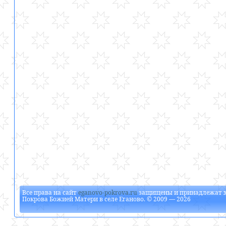
Все права на сайт
eganovo-pokrova.ru
защищены и принадлежат
Покрова Божией Матери в селе Еганово
. © 2009 — 2026