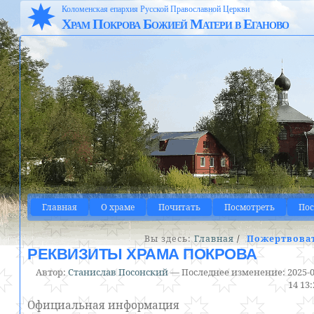
Коломенская епархия Русской Православной Церкви
Храм Покрова Божией Матери в Еганово
Главная
О храме
Почитать
Посмотреть
По
Вы здесь:
Главная
/
Пожертвова
РЕКВИЗИТЫ ХРАМА ПОКРОВА
Автор:
Станислав Посонский
—
Последнее изменение:
2025-0
14 13
Официальная информация