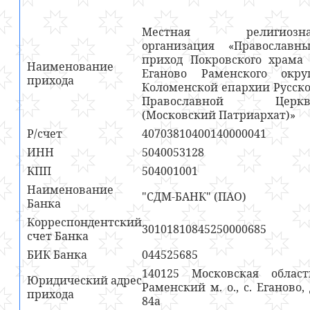
Местная религиозна
организация «Православн
приход Покровского храма 
Наименование
Еганово Раменского окру
прихода
Коломенской епархии Русск
Православной Церкв
(Московский Патриархат)»
Р/счет
40703810400140000041
ИНН
5040053128
КПП
504001001
Наименование
"СДМ-БАНК" (ПАО)
Банка
Корреспондентский
30101810845250000685
счет Банка
БИК Банка
044525685
140125 Московская област
Юридический адрес
Раменский м. о., с. Еганово, 
прихода
84а