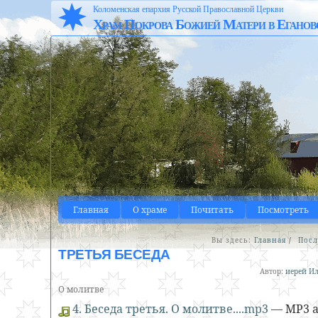
Коломенская епархия Русской Православной Церкви
Храм Покрова Божией Матери в Еганов
Главная
О храме
Почитать
Посмотреть
Вы здесь:
Главная
/
Посл
ТРЕТЬЯ БЕСЕДА
Автор:
иерей Ил
О молитве
4. Беседа третья. О молитве....mp3
— MP3 au