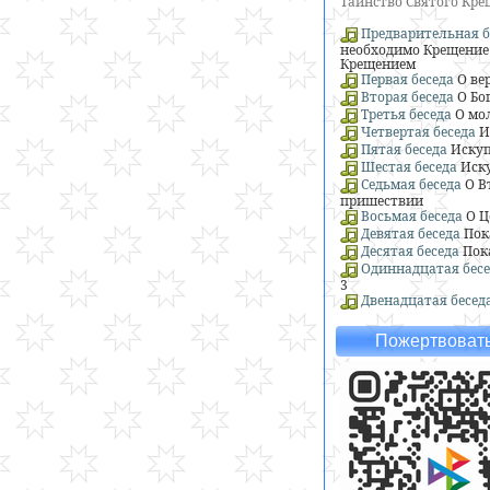
Таинство Святого Кр
Предварительная б
необходимо Крещение 
Крещением
Первая беседа
О ве
Вторая беседа
О Бо
Третья беседа
О мо
Четвертая беседа
И
Пятая беседа
Искуп
Шестая беседа
Иску
Седьмая беседа
О В
пришествии
Восьмая беседа
О Ц
Девятая беседа
Пок
Десятая беседа
Пок
Одиннадцатая бесе
3
Двенадцатая бесед
Пожертвовать