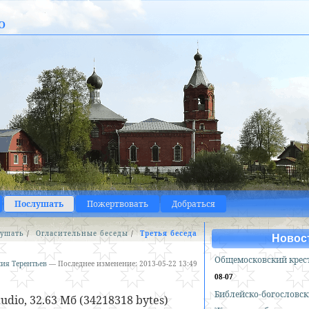
о
Послушать
Пожертвовать
Добраться
ушать
/
Огласительные беседы
/
Третья беседа
Новос
Общемосковский крес
ия Терентьев
—
Последнее изменение:
2013-05-22 13:49
08-07
Библейско-богословск
dio, 32.63 Мб (34218318 bytes)