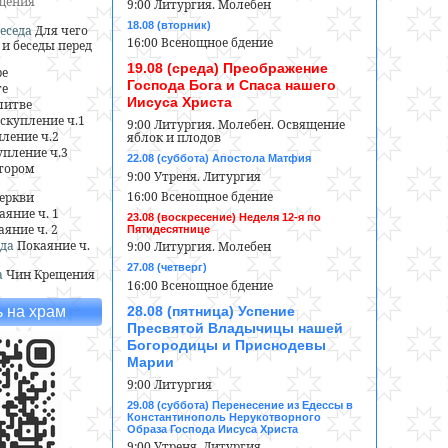
ещения
9:00 Литургия. Молебен
18.08 (вторник)
еседа
Для чего
16:00 Всенощное бдение
и беседы перед
19.08 (среда) Преображение
ре
Господа Бога и Спаса нашего
ге
Иисуса Христа
литве
скупление ч.1
9:00 Литургия. Молебен. Освящение
ление ч.2
яблок и плодов
пление ч.3
22.08 (суббота) Апостола Матфия
тором
9:00 Утреня. Литургия
16:00 Всенощное бдение
еркви
аяние ч. 1
23.08 (воскресение) Неделя 12-я по
аяние ч. 2
Пятидесятнице
да
Покаяние ч.
9:00 Литургия. Молебен
27.08 (четверг)
а
Чин Крещения
16:00 Всенощное бдение
28.08 (пятница) Успение
 на храм
Пресвятой Владычицы нашей
Богородицы и Приснодевы
Марии
9:00 Литургия
29.08 (суббота) Перенесение из Едессы в
Константинополь Нерукотворного
Образа Господа Иисуса Христа
9:00 Утреня. Литургия