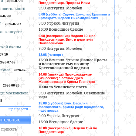
ии
2026-07-30
Пятидесятнице. Пророка Илии
9:00 Литургия. Молебен
оапостольного
8.08 (суббота) Сщмчч. Ермолая, Ермиппа и
6-07-28
Ермократа, иереев Никомидийских
9:00 Утреня. Литургия
И
2026-07-27
16:00 Всенощное бдение
и в августе
9.08 (воскресение) Неделя 10-я по
Пятидесятнице. Вмч. и целителя
Пантелеимона
ской иконы
9:00 Литургия. Молебен
07-10
13.08 (четверг)
16:00 Вечерня. Утреня (
Вынос Креста
2026-07-08
и поклонение ему по чину
Крестопоклонной недели
)
 семьи
2026-07-
14.08 (пятница) Происхождение
(изнесение) Честных Древ
Животворящего Креста Господня
2026-06-23
Начало Успенского поста
9:00 Литургия. Молебен. Освящение
цы Московской
меда
18
15.08 (суббота) Блж. Василия
Московского, Христа ради юродивого,
Ещё новости…
чудотворца
9:00 Утреня. Литургия
ительные
16:00 Всенощное бдение
16.08 (воскресение) Неделя 11-я по
 принять
Пятидесятнице