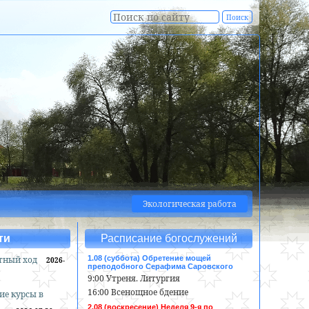
Экологическая работа
ти
Расписание богослужений
тный ход
1.08 (суббота) Обретение мощей
2026-
преподобного Серафима Саровского
9:00 Утреня. Литургия
16:00 Всенощное бдение
ие курсы в
2.08 (воскресение) Неделя 9-я по