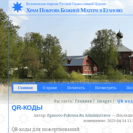
Коломенская епархия Русской Православной Церкви
Храм Покрова Божией Матери в Еганово
Главная
О храме
Почитать
Посмотреть
По
Вы здесь:
Главная
/
images
/
QR-ко
QR-КОДЫ
Автор:
Eganovo-Pokrova.Ru Administrator
—
Последн
изменение:
2025-04-14 11:
QR-коды для пожертвований