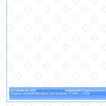
Все права на сайт
eganovo-pokrova.ru
защищены и принадлежат
Покрова Божией Матери в селе Еганово
. © 2009 — 2026