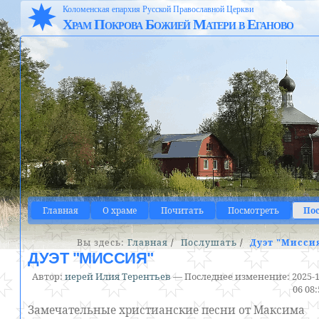
Коломенская епархия Русской Православной Церкви
Храм Покрова Божией Матери в Еганово
Главная
О храме
Почитать
Посмотреть
По
Вы здесь:
Главная
/
Послушать
/
Дуэт "Мисси
ДУЭТ "МИССИЯ"
Автор:
иерей Илия Терентьев
—
Последнее изменение:
2025-1
06 08
Замечательные христианские песни от Максима