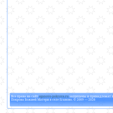
Все права на сайт
eganovo-pokrova.ru
защищены и принадлежат
Покрова Божией Матери в селе Еганово
. © 2009 — 2026