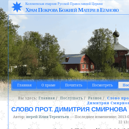
Коломенская епархия Русской Православной Церкви
Храм Покрова Божией Матери в Еганово
Главная
О храме
Почитать
Посмотреть
По
Вы здесь:
Главная
/
Послушать
/
Разное
/
Слово про
Димитрия Смирно
СЛОВО ПРОТ. ДИМИТРИЯ СМИРНОВА
Автор:
иерей Илия Терентьев
—
Последнее изменение:
2013-0
22 13