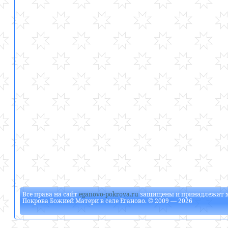
Все права на сайт
eganovo-pokrova.ru
защищены и принадлежат
Покрова Божией Матери в селе Еганово
. © 2009 — 2026