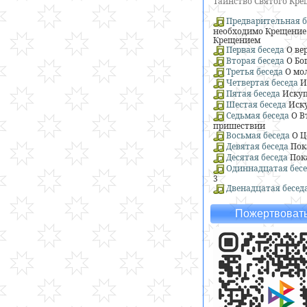
Таинство Святого Кр
Предварительная б
необходимо Крещение 
Крещением
Первая беседа
О ве
Вторая беседа
О Бо
Третья беседа
О мо
Четвертая беседа
И
Пятая беседа
Искуп
Шестая беседа
Иску
Седьмая беседа
О В
пришествии
Восьмая беседа
О Ц
Девятая беседа
Пок
Десятая беседа
Пок
Одиннадцатая бесе
3
Двенадцатая бесед
Пожертвовать