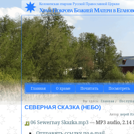
Коломенская епархия Русской Православной Церкви
Храм Покрова Божией Матери в Еганов
Главная
О храме
Почитать
Посмотреть
Вы здесь:
Главная
/
Послуша
СЕВЕРНАЯ СКАЗКА (НЕБО)
Автор:
иерей Ил
06 Sewernay Skazka.mp3
— MP3 audio, 2.14 
Отправить ссылку по e-mail