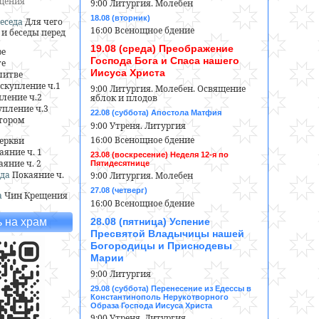
ещения
9:00 Литургия. Молебен
18.08 (вторник)
еседа
Для чего
16:00 Всенощное бдение
и беседы перед
19.08 (среда) Преображение
ре
Господа Бога и Спаса нашего
ге
Иисуса Христа
литве
скупление ч.1
9:00 Литургия. Молебен. Освящение
ление ч.2
яблок и плодов
пление ч.3
22.08 (суббота) Апостола Матфия
тором
9:00 Утреня. Литургия
16:00 Всенощное бдение
еркви
аяние ч. 1
23.08 (воскресение) Неделя 12-я по
аяние ч. 2
Пятидесятнице
да
Покаяние ч.
9:00 Литургия. Молебен
27.08 (четверг)
а
Чин Крещения
16:00 Всенощное бдение
28.08 (пятница) Успение
 на храм
Пресвятой Владычицы нашей
Богородицы и Приснодевы
Марии
9:00 Литургия
29.08 (суббота) Перенесение из Едессы в
Константинополь Нерукотворного
Образа Господа Иисуса Христа
9:00 Утреня. Литургия