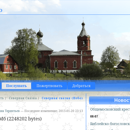
о
Послушать
Пожертвовать
Добраться
ть
/
Северная Сказка
/
Северная сказка (Небо)
Новос
Общемосковский крес
ия Терентьев
—
Последнее изменение:
2013-01-20 23:13
08-07
Мб (2248202 bytes)
Библейско-богословск