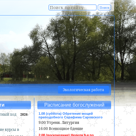
Экологическая работа
ти
Расписание богослужений
тный ход
1.08 (суббота) Обретение мощей
2026-
преподобного Серафима Саровского
9:00 Утреня. Литургия
16:00 Всенощное бдение
ие курсы в
2.08 (воскресение) Неделя 9-я по