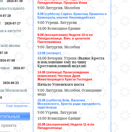
ии
2026-07-30
Пятидесятнице. Пророка Илии
9:00 Литургия. Молебен
оапостольного
8.08 (суббота) Сщмчч. Ермолая, Ермиппа и
6-07-28
Ермократа, иереев Никомидийских
9:00 Утреня. Литургия
И
2026-07-27
16:00 Всенощное бдение
и в августе
9.08 (воскресение) Неделя 10-я по
Пятидесятнице. Вмч. и целителя
Пантелеимона
ской иконы
9:00 Литургия. Молебен
07-10
13.08 (четверг)
16:00 Вечерня. Утреня (
Вынос Креста
2026-07-08
и поклонение ему по чину
Крестопоклонной недели
)
 семьи
2026-07-
14.08 (пятница) Происхождение
(изнесение) Честных Древ
Животворящего Креста Господня
2026-06-23
Начало Успенского поста
9:00 Литургия. Молебен. Освящение
цы Московской
меда
18
15.08 (суббота) Блж. Василия
Московского, Христа ради юродивого,
Ещё новости…
чудотворца
9:00 Утреня. Литургия
ительные
16:00 Всенощное бдение
16.08 (воскресение) Неделя 11-я по
 принять
Пятидесятнице