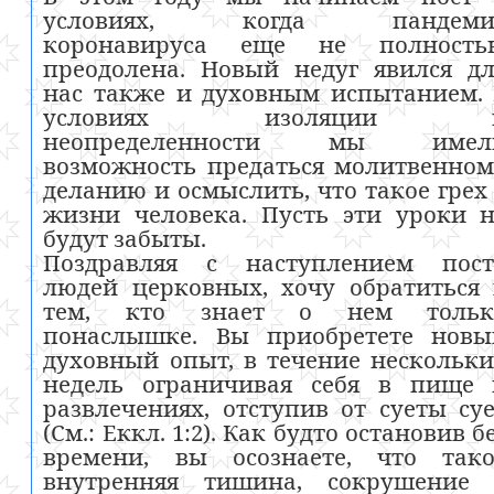
условиях, когда пандеми
коронавируса еще не полность
преодолена. Новый недуг явился д
нас также и духовным испытанием.
условиях изоляции 
неопределенности мы имел
возможность предаться молитвенно
деланию и осмыслить, что такое грех
жизни человека. Пусть эти уроки 
будут забыты.
Поздравляя с наступлением пост
людей церковных, хочу обратиться
тем, кто знает о нем тольк
понаслышке. Вы приобретете новы
духовный опыт, в течение нескольк
недель ограничивая себя в пище 
развлечениях, отступив от суеты су
(См.: Еккл. 1:2). Как будто остановив б
времени, вы осознаете, что тако
внутренняя тишина, сокрушение 