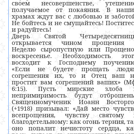
своем несовершенстве, утешение
получаемое от покаяния. В наши
храмах ждут вас с любовью и забото
Не бойтесь и не смущайтесь! Постите
и радуйтесь!
Дверь Святой Четыредесятниц
открывается чином прощения 
Неделю сыропустную или Прощено
воскресенье. Необходимость этог
восходит к Господнему поучению
«Если не будете прощать людя
согрешения их, то и Отец ваш н
простит вам согрешений ваших» (М
6:15). Пусть мирские злоба 
непримиримость будут отброшены
Священномученик Иоанн Восторго
(+1918) призывал: «Дай место чувст
всепрощения, чувству святому 
благодетельному: как огонь терния, т
оно попалит нечистоту сердца, ка