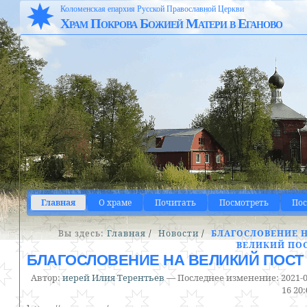
Коломенская епархия Русской Православной Церкви
Храм Покрова Божией Матери в Еганово
Главная
О храме
Почитать
Посмотреть
По
Вы здесь:
Главная
/
Новости
/
БЛАГОСЛОВЕНИЕ 
ВЕЛИКИЙ ПО
БЛАГОСЛОВЕНИЕ НА ВЕЛИКИЙ ПОСТ
Автор:
иерей Илия Терентьев
—
Последнее изменение:
2021-0
16 20