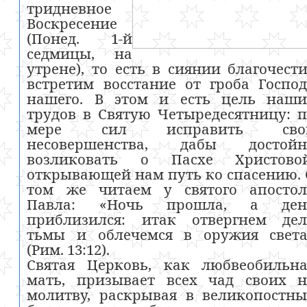
тридневное
Воскресение
(Понед. 1-й
седмицы, на
утрене), то есть в сиянии благочест
встретим восстание от гроба Госпо
нашего. В этом и есть цель наши
трудов в Святую Четыредесятницу: 
мере сил исправить сво
несовершенства, дабы достойн
возликовать о Пасхе Христовой
открывающей нам путь ко спасению.
том же читаем у святого апостол
Павла: «Ночь прошла, а ден
приблизился: итак отвергнем дел
тьмы и облечемся в оружия света
(Рим. 13:12).
Святая Церковь, как любвеобильна
мать, призывает всех чад своих н
молитву, раскрывая в великопостн