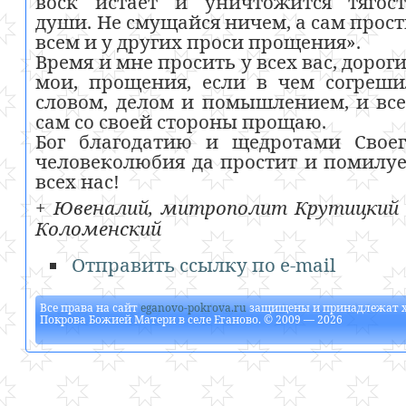
воск истает и уничтожится тягост
души. Не смущайся ничем, а сам прос
всем и у других проси прощения».
Время и мне просить у всех вас, дорог
мои, прощения, если в чем согреш
словом, делом и помышлением, и вс
сам со своей стороны прощаю.
Бог благодатию и щедротами Своег
человеколюбия да простит и помилу
всех нас!
+ Ювеналий, митрополит Крутицкий
Коломенский
Отправить ссылку по e-mail
Все права на сайт
eganovo-pokrova.ru
защищены и принадлежат
Покрова Божией Матери в селе Еганово
. © 2009 — 2026