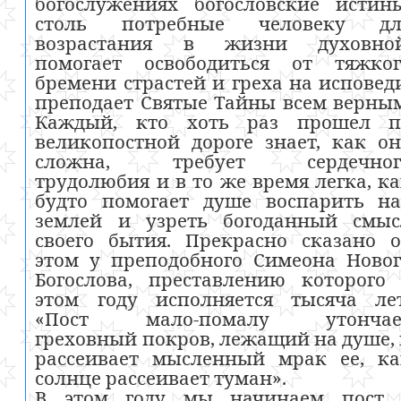
богослужениях богословские истин
столь потребные человеку дл
возрастания в жизни духовной
помогает освободиться от тяжког
бремени страстей и греха на исповед
преподает Святые Тайны всем верны
Каждый, кто хоть раз прошел п
великопостной дороге знает, как о
сложна, требует сердечног
трудолюбия и в то же время легка, к
будто помогает душе воспарить на
землей и узреть богоданный смыс
своего бытия. Прекрасно сказано 
этом у преподобного Симеона Ново
Богослова, преставлению которого
этом году исполняется тысяча лет
«Пост мало-помалу утончае
греховный покров, лежащий на душе,
рассеивает мысленный мрак ее, ка
солнце рассеивает туман».
В этом году мы начинаем пост 