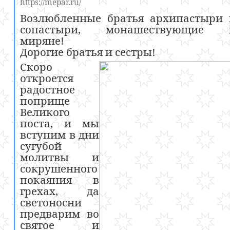
https://mepar.ru/
Возлюбленные братья архипастыри 
сопастыри, монашествующие 
миряне!
Дорогие братья и сестры!
Скоро
откроется
радостное
поприще
Великого
поста, и мы
вступим в дни
сугубой
молитвы и
сокрушенного
покаяния в
грехах, да
светоносни
предварим во
святое и