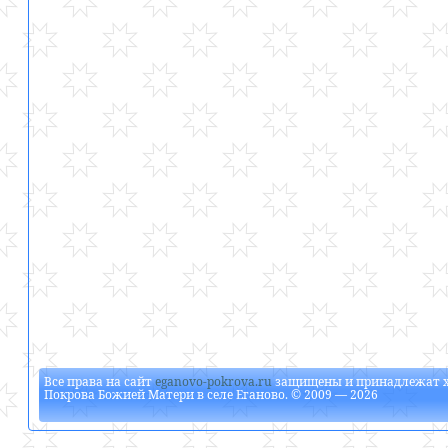
Все права на сайт
eganovo-pokrova.ru
защищены и принадлежат
Покрова Божией Матери в селе Еганово
. © 2009 — 2026