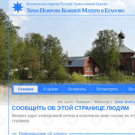
Коломенская епархия Русской Православной Церкви
Храм Покрова Божией Матери в Еганово
Главная
О храме
Почитать
Посмотреть
По
Вы здесь:
Главная
/
Новости
/
День Побе
СООБЩИТЬ ОБ ЭТОЙ СТРАНИЦЕ ЛЮДЯМ
Введите адрес электронной почты и пошлем по нему ссылку на эт
страницу.
Информация об адресе