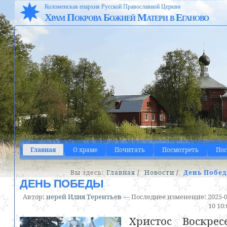
Коломенская епархия Русской Православной Церкви
Храм Покрова Божией Матери в Еганово
Главная
О храме
Почитать
Посмотреть
По
Вы здесь:
Главная
/
Новости
/
День Побе
ДЕНЬ ПОБЕДЫ
Автор:
иерей Илия Терентьев
—
Последнее изменение:
2025-0
10 10
Христос Воскрес