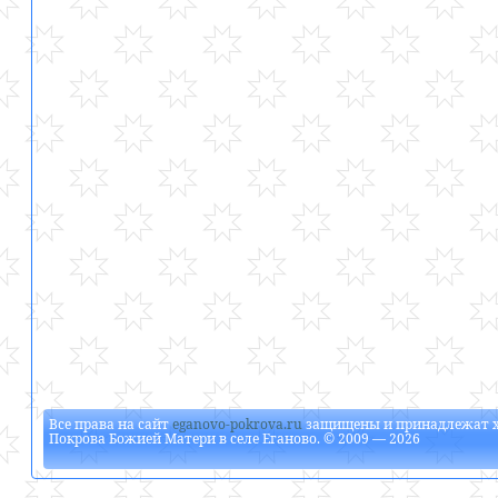
Все права на сайт
eganovo-pokrova.ru
защищены и принадлежат
Покрова Божией Матери в селе Еганово
. © 2009 — 2026