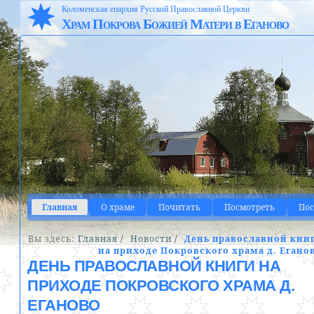
Коломенская епархия Русской Православной Церкви
Храм Покрова Божией Матери в Еганово
Главная
О храме
Почитать
Посмотреть
По
Вы здесь:
Главная
/
Новости
/
День православной кни
на приходе Покровского храма д. Егано
ДЕНЬ ПРАВОСЛАВНОЙ КНИГИ НА
ПРИХОДЕ ПОКРОВСКОГО ХРАМА Д.
ЕГАНОВО