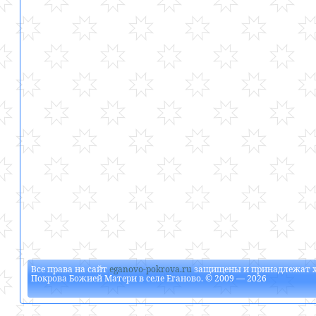
Все права на сайт
eganovo-pokrova.ru
защищены и принадлежат
Покрова Божией Матери в селе Еганово
. © 2009 — 2026