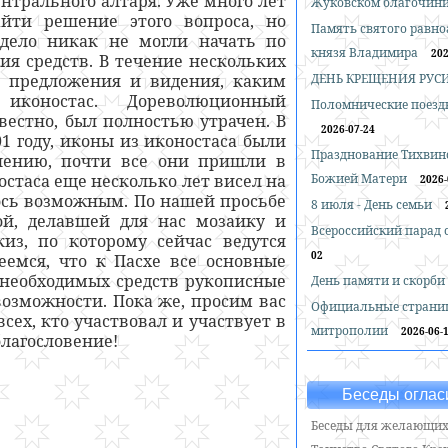
ентрального алтаря. Уже много лет
Жуковском благочин
йти решение этого вопроса, но
Память святого равн
 дело никак не могли начать по
князя Владимира
202
ия средств. В течение нескольких
 предложения и видения, каким
ДЕНЬ КРЕЩЕНИЯ РУС
коностас. Дореволюционный
Поломнические поездк
звестно, был полностью утрачен. В
2026-07-24
01 году, иконы из иконостаса были
Празднование Тихвин
лению, почти все они пришли в
остаса еще несколько лет висел на
Божией Матери
2026-
лось возможным. По нашей просьбе
8 июля - День семьи
й, делавшей для нас мозаику и
Всероссийский парад
киз, по которому сейчас ведутся
02
емся, что к Пасхе все основные
я необходимых средств рукописные
День памяти и скорби
озможности. Пока же, просим вас
Официальные страни
сех, кто участвовал и участвует в
митрополии
2026-06-
лагословение!
Беседы оглас
Беседы для желающих