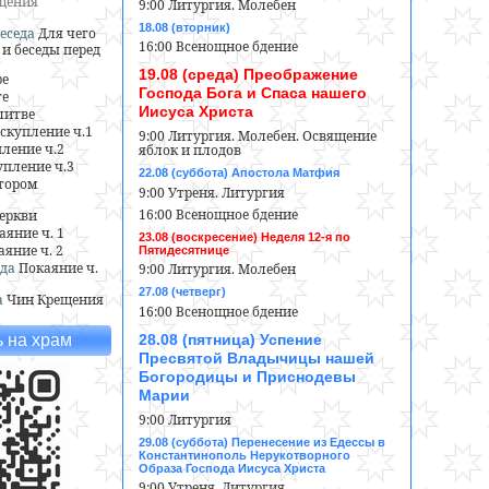
ещения
9:00 Литургия. Молебен
18.08 (вторник)
еседа
Для чего
16:00 Всенощное бдение
и беседы перед
19.08 (среда) Преображение
ре
Господа Бога и Спаса нашего
ге
Иисуса Христа
литве
скупление ч.1
9:00 Литургия. Молебен. Освящение
ление ч.2
яблок и плодов
пление ч.3
22.08 (суббота) Апостола Матфия
тором
9:00 Утреня. Литургия
16:00 Всенощное бдение
еркви
аяние ч. 1
23.08 (воскресение) Неделя 12-я по
аяние ч. 2
Пятидесятнице
да
Покаяние ч.
9:00 Литургия. Молебен
27.08 (четверг)
а
Чин Крещения
16:00 Всенощное бдение
28.08 (пятница) Успение
 на храм
Пресвятой Владычицы нашей
Богородицы и Приснодевы
Марии
9:00 Литургия
29.08 (суббота) Перенесение из Едессы в
Константинополь Нерукотворного
Образа Господа Иисуса Христа
9:00 Утреня. Литургия