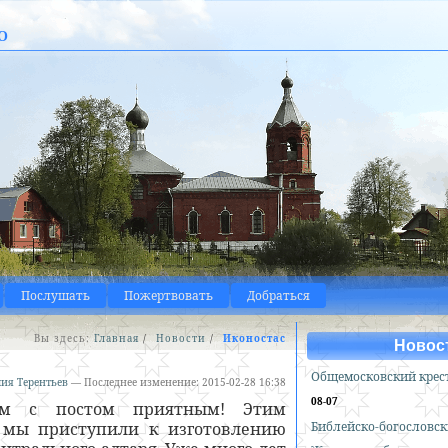
о
Послушать
Пожертвовать
Добраться
Вы здесь:
Главная
/
Новости
/
Иконостас
Новос
Общемосковский крес
ия Терентьев
—
Последнее изменение:
2015-02-28 16:38
08-07
яем с постом приятным! Этим
 мы приступили к изготовлению
Библейско-богословск