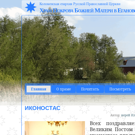
Коломенская епархия Русской Православной Церкви
Храм Покрова Божией Матери в Еганов
Главная
О храме
Почитать
Посмотреть
ИКОНОСТАС
Автор:
иерей Ил
Всех поздравл
Великим Постом