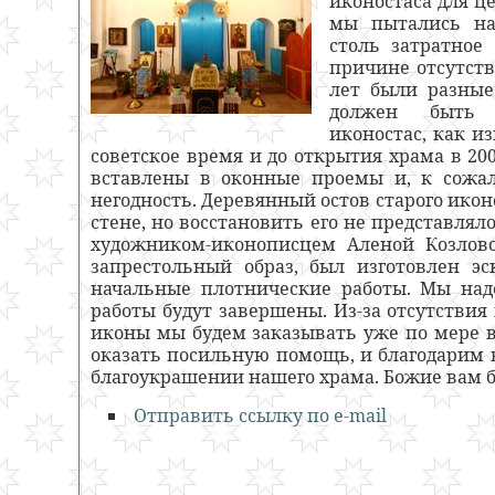
иконостаса для ц
мы пытались на
столь затратное
причине отсутств
лет были разные
должен быть и
иконостас, как и
советское время и до открытия храма в 20
вставлены в оконные проемы и, к сожа
негодность. Деревянный остов старого икон
стене, но восстановить его не представля
художником-иконописцем Аленой Козлово
запрестольный образ, был изготовлен эс
начальные плотнические работы. Мы наде
работы будут завершены. Из-за отсутстви
иконы мы будем заказывать уже по мере в
оказать посильную помощь, и благодарим в
благоукрашении нашего храма. Божие вам б
Отправить ссылку по e-mail