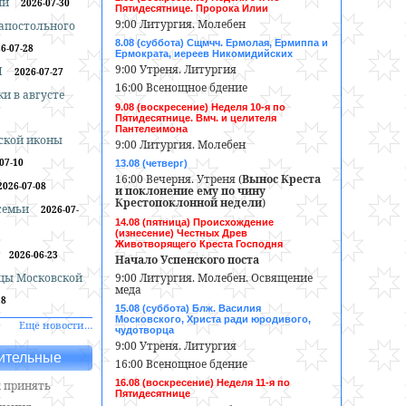
ии
2026-07-30
Пятидесятнице. Пророка Илии
9:00 Литургия. Молебен
оапостольного
8.08 (суббота) Сщмчч. Ермолая, Ермиппа и
6-07-28
Ермократа, иереев Никомидийских
9:00 Утреня. Литургия
И
2026-07-27
16:00 Всенощное бдение
и в августе
9.08 (воскресение) Неделя 10-я по
Пятидесятнице. Вмч. и целителя
Пантелеимона
ской иконы
9:00 Литургия. Молебен
07-10
13.08 (четверг)
16:00 Вечерня. Утреня (
Вынос Креста
2026-07-08
и поклонение ему по чину
Крестопоклонной недели
)
 семьи
2026-07-
14.08 (пятница) Происхождение
(изнесение) Честных Древ
Животворящего Креста Господня
2026-06-23
Начало Успенского поста
9:00 Литургия. Молебен. Освящение
цы Московской
меда
18
15.08 (суббота) Блж. Василия
Московского, Христа ради юродивого,
Ещё новости…
чудотворца
9:00 Утреня. Литургия
ительные
16:00 Всенощное бдение
16.08 (воскресение) Неделя 11-я по
 принять
Пятидесятнице