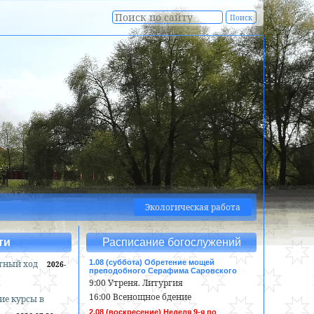
Экологическая работа
ти
Расписание богослужений
тный ход
1.08 (суббота) Обретение мощей
2026-
преподобного Серафима Саровского
9:00 Утреня. Литургия
16:00 Всенощное бдение
ие курсы в
2.08 (воскресение) Неделя 9-я по