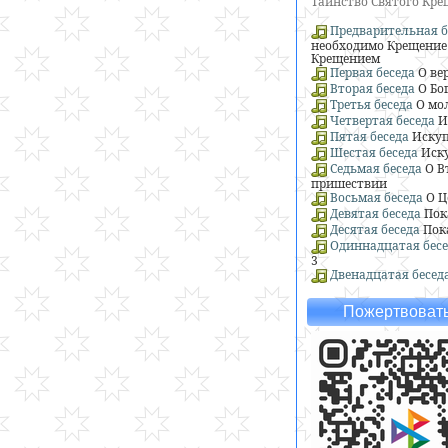
Таинство Святого Кр
Предварительная б
необходимо Крещение 
Крещением
Первая беседа
О ве
Вторая беседа
О Бо
Третья беседа
О мо
Четвертая беседа
И
Пятая беседа
Искуп
Шестая беседа
Иску
Седьмая беседа
О В
пришествии
Восьмая беседа
О Ц
Девятая беседа
Пок
Десятая беседа
Пок
Одиннадцатая бесе
3
Двенадцатая бесед
Пожертвовать