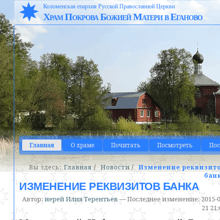
Коломенская епархия Русской Православной Церкви
Храм Покрова Божией Матери в Еганово
Главная
О храме
Почитать
Посмотреть
По
Вы здесь:
Главная
/
Новости
/
Изменение реквизит
бан
ИЗМЕНЕНИЕ РЕКВИЗИТОВ БАНКА
Автор:
иерей Илия Терентьев
—
Последнее изменение:
2015-0
21 21