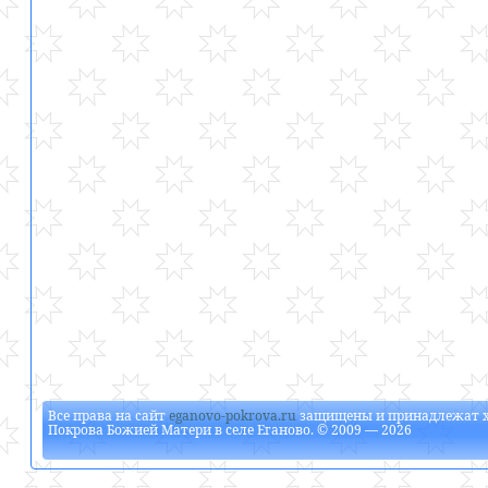
Все права на сайт
eganovo-pokrova.ru
защищены и принадлежат
Покрова Божией Матери в селе Еганово
. © 2009 — 2026