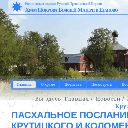
Коломенская епархия Русской Православной Церкви
Храм Покрова Божией Матери в Еганово
Главная
О храме
Почитать
Посмотреть
По
Вы здесь:
Главная
/
Новости
/
Кру
ПАСХАЛЬНОЕ ПОСЛАНИ
КРУТИЦКОГО И КОЛОМ