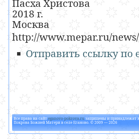
Пасха Христова
2018 г.
Москва
http://www.mepar.ru/news/
Отправить ссылку по e
Все права на сайт
eganovo-pokrova.ru
защищены и принадлежат
Покрова Божией Матери в селе Еганово
. © 2009 — 2026