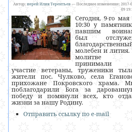
Автор:
иерей Илия Терентьев
—
Последнее изменение:
2017-0
09 19
Сегодня, 9-го мая
10:30 у памятни
павшим воина
был отслуже
благодарственны
молебен и лития.
молитве
принимали
участие ветераны, труженики тыла
жители пос. Чулково, села Еганов
прихожане Покровского храма. М
поблагодарили Бога за дарованну
победу и помянули всех, кто отда
жизни за нашу Родину.
Отправить ссылку по e-mail