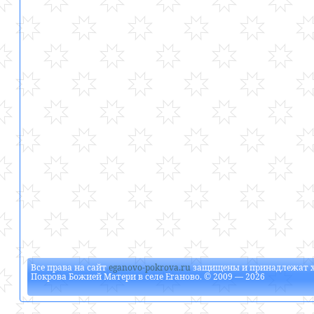
Все права на сайт
eganovo-pokrova.ru
защищены и принадлежат
Покрова Божией Матери в селе Еганово
. © 2009 — 2026