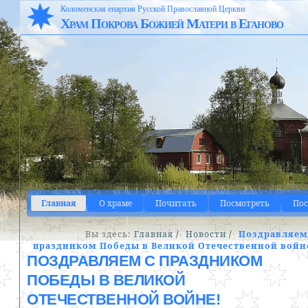
Коломенская епархия Русской Православной Церкви
Храм Покрова Божией Матери в Еганово
Главная
О храме
Почитать
Посмотреть
По
Вы здесь:
Главная
/
Новости
/
Поздравляем
праздником Победы в Великой Отечественной войн
ПОЗДРАВЛЯЕМ С ПРАЗДНИКОМ
ПОБЕДЫ В ВЕЛИКОЙ
ОТЕЧЕСТВЕННОЙ ВОЙНЕ!