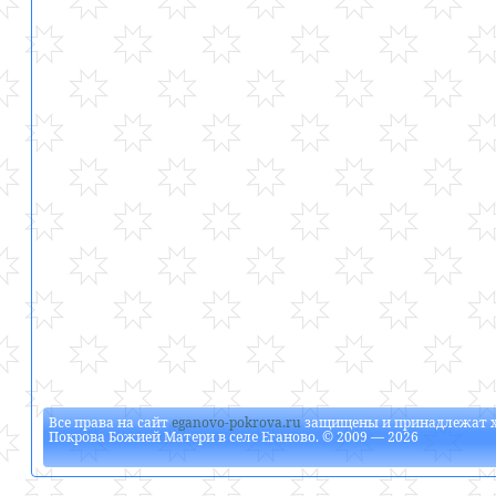
Все права на сайт
eganovo-pokrova.ru
защищены и принадлежат
Покрова Божией Матери в селе Еганово
. © 2009 — 2026