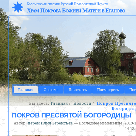
Коломенская епархия Русской Православной Церкви
Храм Покрова Божией Матери в Еганово
Главная
О храме
Почитать
Посмотреть
По
Вы здесь:
Главная
/
Новости
/
Покров Пресвят
Богороди
ПОКРОВ ПРЕСВЯТОЙ БОГОРОДИЦЫ
Автор:
иерей Илия Терентьев
—
Последнее изменение:
2019-1
14 18