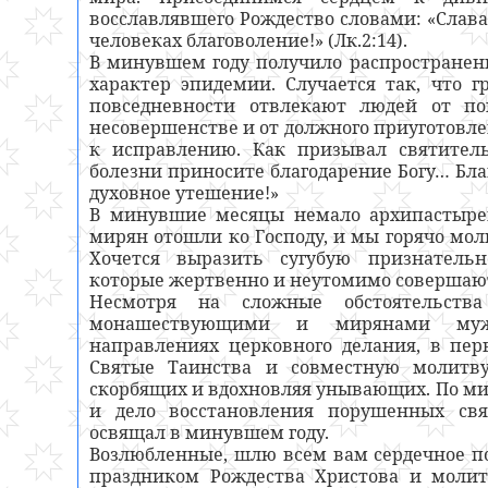
восславлявшего Рождество словами: «Слава
человеках благоволение!» (Лк.2:14).
В минувшем году получило распространен
характер эпидемии. Случается так, что 
повседневности отвлекают людей от п
несовершенстве и от должного приуготовле
к исправлению. Как призывал святитель
болезни приносите благодарение Богу… Бл
духовное утешение!»
В минувшие месяцы немало архипастыре
мирян отошли ко Господу, и мы горячо мо
Хочется выразить сугубую признатель
которые жертвенно и неутомимо совершаю
Несмотря на сложные обстоятельств
монашествующими и мирянами муж
направлениях церковного делания, в пер
Святые Таинства и совместную молитву
скорбящих и вдохновляя унывающих. По ми
и дело восстановления порушенных св
освящал в минувшем году.
Возлюбленные, шлю всем вам сердечное п
праздником Рождества Христова и молит