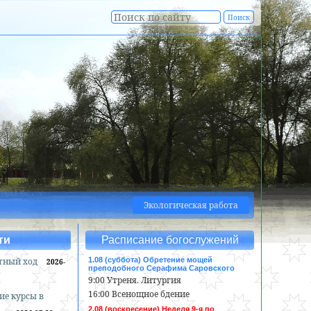
Экологическая работа
ти
Расписание богослужений
тный ход
1.08 (суббота) Обретение мощей
2026-
преподобного Серафима Саровского
9:00 Утреня. Литургия
16:00 Всенощное бдение
ие курсы в
2.08 (воскресение) Неделя 9-я по