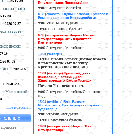
ии
2026-07-30
Пятидесятнице. Пророка Илии
9:00 Литургия. Молебен
оапостольного
8.08 (суббота) Сщмчч. Ермолая, Ермиппа и
6-07-28
Ермократа, иереев Никомидийских
9:00 Утреня. Литургия
И
2026-07-27
16:00 Всенощное бдение
и в августе
9.08 (воскресение) Неделя 10-я по
Пятидесятнице. Вмч. и целителя
Пантелеимона
ской иконы
9:00 Литургия. Молебен
07-10
13.08 (четверг)
16:00 Вечерня. Утреня (
Вынос Креста
2026-07-08
и поклонение ему по чину
Крестопоклонной недели
)
 семьи
2026-07-
14.08 (пятница) Происхождение
(изнесение) Честных Древ
Животворящего Креста Господня
2026-06-23
Начало Успенского поста
9:00 Литургия. Молебен. Освящение
цы Московской
меда
18
15.08 (суббота) Блж. Василия
Московского, Христа ради юродивого,
Ещё новости…
чудотворца
9:00 Утреня. Литургия
ительные
16:00 Всенощное бдение
16.08 (воскресение) Неделя 11-я по
 принять
Пятидесятнице