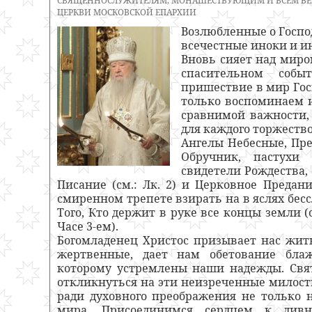
СВЯЩЕННОСЛУЖИТЕЛЯМ, МОНАШЕСТВУЮЩИМ И ВСЕМ ВЕ
ЦЕРКВИ МОСКОВСКОЙ ЕПАРХИИ
Возлюбленные о Госпо
всечестные иноки и ин
Вновь сияет над миро
спасительном собы
пришествие в мир Гос
только воспоминаем и
сравнимой важности,
для каждого торжество
Ангелы Небесные, Пре
Обручник, пастухи
свидетели Рождества,
Писание (см.: Лк. 2) и Церковное Предан
смиренном трепете взирать на в яслях бе
Того, Кто держит в руке все концы земли (
Часе 3-ем).
Богомладенец Христос призывает нас жить
жертвенные, дает нам обетование бла
которому устремлены наши надежды. Свя
откликнуться на эти неизреченные милос
ради духовного преображения не только 
мира. Присоединимся сердцем к дивн