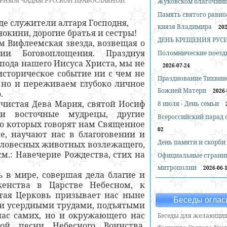
РНЫМ ЧАДАМ РУССКОЙ ПРАВОСЛАВНОЙ
Жуковском благочин
Память святого равн
де служители алтаря Господня,
князя Владимира
202
окини, дорогие братья и сестры!
ДЕНЬ КРЕЩЕНИЯ РУС
м Вифлеемская звезда, возвещая о
тии Боговоплощения. Празднуя
Поломнические поездк
пода нашего Иисуса Христа, мы не
2026-07-24
сторическое событие ни с чем не
Празднование Тихвин
 но и переживаем глубоко личное
Божией Матери
2026-
.
чистая Дева Мария, святой Иосиф
8 июля - День семьи
 и восточные мудрецы, другие
Всероссийский парад
 о которых говорят нам Священное
02
ие, научают нас в благоговении и
День памяти и скорби
ссловесных животных возлежащего,
см.: Навечерие Рождества, стих на
Официальные страни
митрополии
2026-06-
 в мире, совершая дела благие и
женства в Царстве Небесном, к
тая Церковь призывает нас ныне
Беседы оглас
ти усердными трудами, подъятыми
нас самих, но и окружающего нас
Беседы для желающих
ой песни Небесного Воинства,