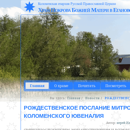
Коломенская епархия Русской Православной Церкви
Храм Покрова Божией Матери в Еганов
Главная
О храме
Почитать
Посмотреть
Вы здесь:
Главная
/
Новости
/
РОЖДЕСТВЕНС
РОЖДЕСТВЕНСКОЕ ПОСЛАНИЕ МИТРО
КОЛОМЕНСКОГО ЮВЕНАЛИЯ
Автор:
иерей Ил