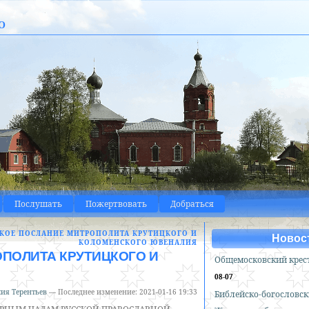
о
Послушать
Пожертвовать
Добраться
КОЕ ПОСЛАНИЕ МИТРОПОЛИТА КРУТИЦКОГО И
Новос
КОЛОМЕНСКОГО ЮВЕНАЛИЯ
ПОЛИТА КРУТИЦКОГО И
Общемосковский крес
08-07
ия Терентьев
—
Последнее изменение:
2021-01-16 19:33
Библейско-богословск