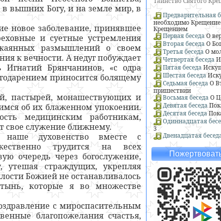
Таинство Святого Кр
 в вышних Богу, и на земле мир, в
Предварительная б
необходимо Крещение 
ие новое заболевание, принявшее
Крещением
Первая беседа
О ве
греховные и суетные устремления
Вторая беседа
О Бо
окаянных размышлений о своем
Третья беседа
О мо
ния к вечности. А недуг побуждает
Четвертая беседа
И
 Игнатий Брянчанинов, «с одра
Пятая беседа
Искуп
Шестая беседа
Иску
агодарением приносится болящему
Седьмая беседа
О В
пришествии
й, пастырей, монашествующих и
Восьмая беседа
О Ц
Девятая беседа
Пок
лимся об их блаженном упокоении.
Десятая беседа
Пок
ность медицинским работникам,
Одиннадцатая бесе
т свое служение ближнему.
3
а наше духовенство вместе с
Двенадцатая бесед
ественно трудится на всех
Пожертвовать
вую очередь через богослужение,
, утешая страждущих, укрепляя
лости Божией не останавливалось
ятынь, которые я во множестве
оздравление с мироспасительным
венные благопожелания счастья,