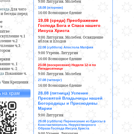
ещения
9:00 Литургия. Молебен
18.08 (вторник)
еседа
Для чего
16:00 Всенощное бдение
и беседы перед
19.08 (среда) Преображение
ре
Господа Бога и Спаса нашего
ге
Иисуса Христа
литве
скупление ч.1
9:00 Литургия. Молебен. Освящение
ление ч.2
яблок и плодов
пление ч.3
22.08 (суббота) Апостола Матфия
тором
9:00 Утреня. Литургия
16:00 Всенощное бдение
еркви
аяние ч. 1
23.08 (воскресение) Неделя 12-я по
аяние ч. 2
Пятидесятнице
да
Покаяние ч.
9:00 Литургия. Молебен
27.08 (четверг)
а
Чин Крещения
16:00 Всенощное бдение
28.08 (пятница) Успение
 на храм
Пресвятой Владычицы нашей
Богородицы и Приснодевы
Марии
9:00 Литургия
29.08 (суббота) Перенесение из Едессы в
Константинополь Нерукотворного
Образа Господа Иисуса Христа
9:00 Утреня. Литургия