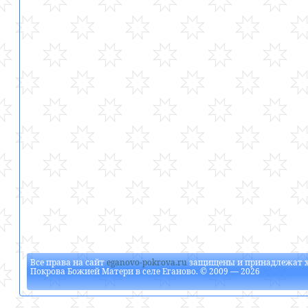
Все права на сайт
eganovo-pokrova.ru
защищены и принадлежат
Покрова Божией Матери в селе Еганово
. © 2009 — 2026