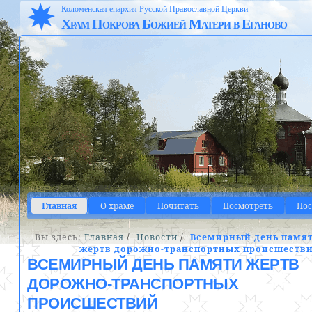
Коломенская епархия Русской Православной Церкви
Храм Покрова Божией Матери в Еганово
Главная
О храме
Почитать
Посмотреть
По
Вы здесь:
Главная
/
Новости
/
Всемирный день памя
жертв дорожно-транспортных происшеств
ВСЕМИРНЫЙ ДЕНЬ ПАМЯТИ ЖЕРТВ
ДОРОЖНО-ТРАНСПОРТНЫХ
ПРОИСШЕСТВИЙ