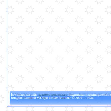
Все права на сайт
eganovo-pokrova.ru
защищены и принадлежат
Покрова Божией Матери в селе Еганово
. © 2009 — 2026