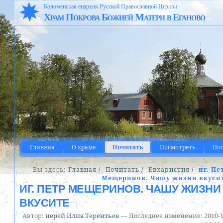
Коломенская епархия Русской Православной Церкви
Храм Покрова Божией Матери в Еганово
Главная
О храме
Почитать
Посмотреть
По
Вы здесь:
Главная
/
Почитать
/
Евхаристия
/
иг. Пе
Мещеринов. Чашу жизни вкуси
ИГ. ПЕТР МЕЩЕРИНОВ. ЧАШУ ЖИЗНИ
ВКУСИТЕ
Автор:
иерей Илия Терентьев
—
Последнее изменение:
2010-1