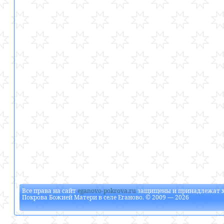
Все права на сайт
eganovo-pokrova.ru
защищены и принадлежат
Покрова Божией Матери в селе Еганово
. © 2009 — 2026