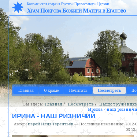
Коломенская епархия Русской Православной Церкви
Храм Покрова Божией Матери в Еганово
Главная
О храме
Почитать
Посмотреть
По
Вы здесь:
Главная
/
Посмотреть
/
Наши труженик
Ирина - наш ризнич
ИРИНА - НАШ РИЗНИЧИЙ
Автор:
иерей Илия Терентьев
—
Последнее изменение:
2012-0
03 13