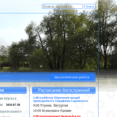
Экологическая работа
ти
Расписание богослужений
ие курсы в
1.08 (суббота) Обретение мощей
преподобного Серафима Саровского
ии
2026-07-30
9:00 Утреня. Литургия
16:00 Всенощное бдение
оапостольного
2.08 (воскресение) Неделя 9-я по