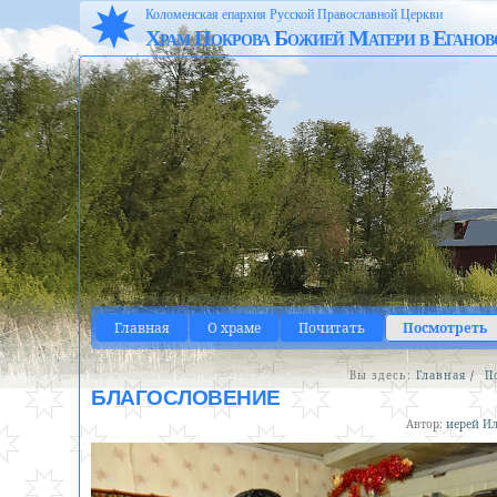
Коломенская епархия Русской Православной Церкви
Храм Покрова Божией Матери в Еганов
Главная
О храме
Почитать
Посмотреть
Вы здесь:
Главная
/
П
БЛАГОСЛОВЕНИЕ
Автор:
иерей Ил