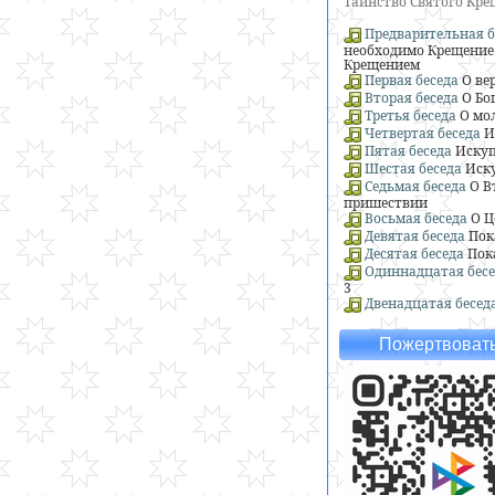
Таинство Святого Кр
Предварительная б
необходимо Крещение 
Крещением
Первая беседа
О ве
Вторая беседа
О Бо
Третья беседа
О мо
Четвертая беседа
И
Пятая беседа
Искуп
Шестая беседа
Иску
Седьмая беседа
О В
пришествии
Восьмая беседа
О Ц
Девятая беседа
Пок
Десятая беседа
Пок
Одиннадцатая бесе
3
Двенадцатая бесед
Пожертвовать