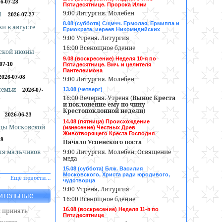
6-07-28
Пятидесятнице. Пророка Илии
9:00 Литургия. Молебен
И
2026-07-27
8.08 (суббота) Сщмчч. Ермолая, Ермиппа и
и в августе
Ермократа, иереев Никомидийских
9:00 Утреня. Литургия
16:00 Всенощное бдение
ской иконы
9.08 (воскресение) Неделя 10-я по
07-10
Пятидесятнице. Вмч. и целителя
Пантелеимона
2026-07-08
9:00 Литургия. Молебен
 семьи
2026-07-
13.08 (четверг)
16:00 Вечерня. Утреня (
Вынос Креста
и поклонение ему по чину
Крестопоклонной недели
)
2026-06-23
14.08 (пятница) Происхождение
цы Московской
(изнесение) Честных Древ
Животворящего Креста Господня
18
Начало Успенского поста
9:00 Литургия. Молебен. Освящение
ля мальчиков
меда
15.08 (суббота) Блж. Василия
Московского, Христа ради юродивого,
Ещё новости…
чудотворца
9:00 Утреня. Литургия
ительные
16:00 Всенощное бдение
16.08 (воскресение) Неделя 11-я по
 принять
Пятидесятнице