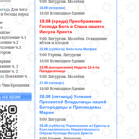
ещения
9:00 Литургия. Молебен
18.08 (вторник)
еседа
Для чего
16:00 Всенощное бдение
и беседы перед
19.08 (среда) Преображение
ре
Господа Бога и Спаса нашего
ге
Иисуса Христа
литве
скупление ч.1
9:00 Литургия. Молебен. Освящение
ление ч.2
яблок и плодов
пление ч.3
22.08 (суббота) Апостола Матфия
тором
9:00 Утреня. Литургия
16:00 Всенощное бдение
еркви
аяние ч. 1
23.08 (воскресение) Неделя 12-я по
аяние ч. 2
Пятидесятнице
да
Покаяние ч.
9:00 Литургия. Молебен
27.08 (четверг)
а
Чин Крещения
16:00 Всенощное бдение
28.08 (пятница) Успение
 на храм
Пресвятой Владычицы нашей
Богородицы и Приснодевы
Марии
9:00 Литургия
29.08 (суббота) Перенесение из Едессы в
Константинополь Нерукотворного
Образа Господа Иисуса Христа
9:00 Утреня. Литургия