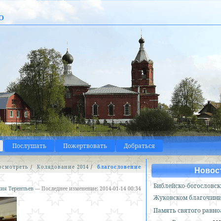
о
Послушать
Пожертвовать
Добраться
осмотреть
/
Колядование 2014
/
благословение
Новос
Библейско-богословск
ия Терентьев
—
Последнее изменение:
2014-01-14 00:34
Жуковском благочин
Память святого равн