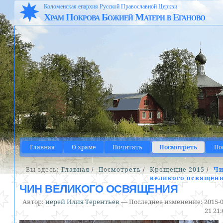
Коломенская епархия Русской Православной Церкви
Храм Покрова Божией Матери в Еганово
Главная
О храме
Почитать
Посмотреть
По
Вы здесь:
Главная
/
Посмотреть
/
Крещение 2015
/
Ч
великого освящен
ЧИН ВЕЛИКОГО ОСВЯЩЕНИЯ
Автор:
иерей Илия Терентьев
—
Последнее изменение:
2015-0
21 21