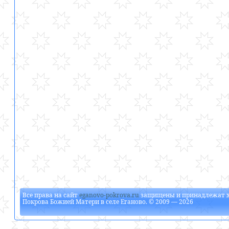
Все права на сайт
eganovo-pokrova.ru
защищены и принадлежат
Покрова Божией Матери в селе Еганово
. © 2009 — 2026