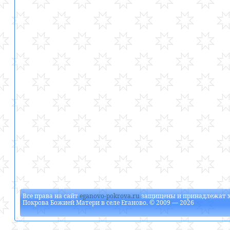
Все права на сайт
eganovo-pokrova.ru
защищены и принадлежат
Покрова Божией Матери в селе Еганово
. © 2009 — 2026