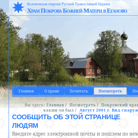
Коломенская епархия Русской Православной Церкви
Храм Покрова Божией Матери в Еганово
Главная
О храме
Почитать
Посмотреть
По
Вы здесь:
Главная
/
Посмотреть
/
Покровский хра
каким он был
/
Август 2001 г. Вид снару
СООБЩИТЬ ОБ ЭТОЙ СТРАНИЦЕ
ЛЮДЯМ
Введите адрес электронной почты и пошлем по не