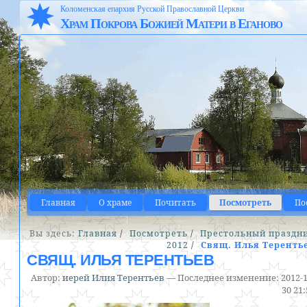
Коломенская епархия Русской Православной Церкви
Храм Покрова Божией Матери в Еганово
Главная
О храме
Почитать
Посмотреть
По
Вы здесь:
Главная
/
Посмотреть
/
Престольный праздн
2012
/
Свящ. Илья Теренть
СВЯЩ. ИЛЬЯ ТЕРЕНТЬЕВ
Автор:
иерей Илия Терентьев
—
Последнее изменение:
2012-1
30 21