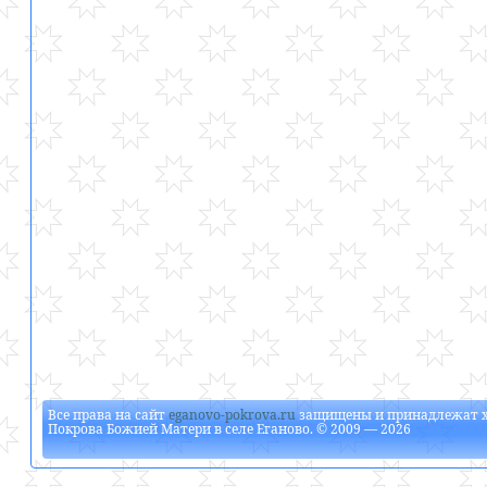
Все права на сайт
eganovo-pokrova.ru
защищены и принадлежат
Покрова Божией Матери в селе Еганово
. © 2009 — 2026