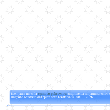
Все права на сайт
eganovo-pokrova.ru
защищены и принадлежат
Покрова Божией Матери в селе Еганово
. © 2009 — 2026