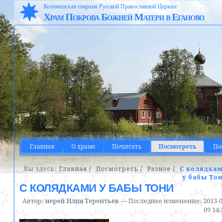
Коломенская епархия Русской Православной Церкви
Храм Покрова Божией Матери в Еганово
Главная
О храме
Почитать
Посмотреть
По
Вы здесь:
Главная
/
Посмотреть
/
Разное
/
С колядка
у бабы То
С КОЛЯДКАМИ У БАБЫ ТОНИ
Автор:
иерей Илия Терентьев
—
Последнее изменение:
2013-0
09 14