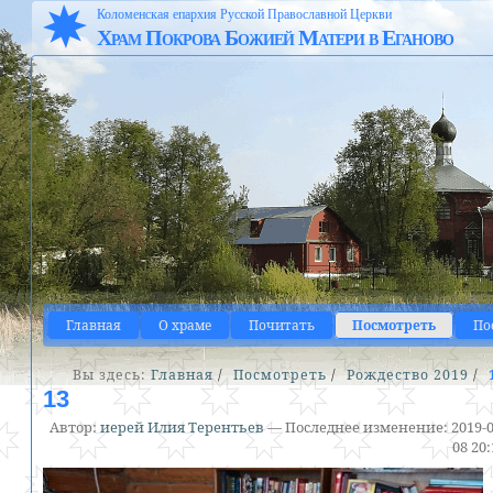
Коломенская епархия Русской Православной Церкви
Храм Покрова Божией Матери в Еганово
Главная
О храме
Почитать
Посмотреть
По
Вы здесь:
Главная
/
Посмотреть
/
Рождество 2019
/
13
Автор:
иерей Илия Терентьев
—
Последнее изменение:
2019-0
08 20