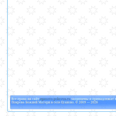
Все права на сайт
eganovo-pokrova.ru
защищены и принадлежат
Покрова Божией Матери в селе Еганово
. © 2009 — 2026