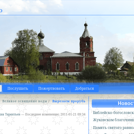
о
Послушать
Пожертвовать
Добраться
/
Великое освящение воды
/
Вырезаем прорубь
Новос
Библейско-богословск
ия Терентьев
—
Последнее изменение:
2011-01-21 09:34
Жуковском благочин
Память святого равн