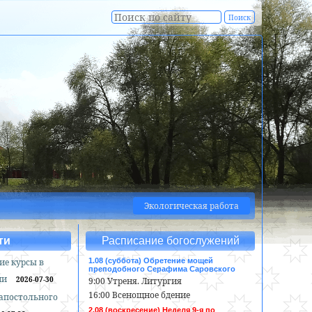
Экологическая работа
ти
Расписание богослужений
ие курсы в
1.08 (суббота) Обретение мощей
преподобного Серафима Саровского
ии
2026-07-30
9:00 Утреня. Литургия
16:00 Всенощное бдение
оапостольного
2.08 (воскресение) Неделя 9-я по