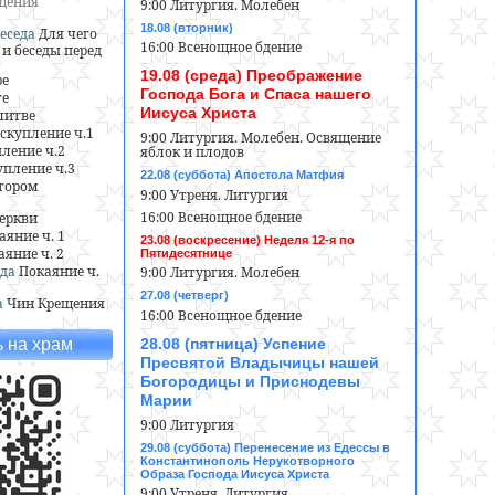
ещения
9:00 Литургия. Молебен
18.08 (вторник)
еседа
Для чего
16:00 Всенощное бдение
и беседы перед
19.08 (среда) Преображение
ре
Господа Бога и Спаса нашего
ге
Иисуса Христа
литве
скупление ч.1
9:00 Литургия. Молебен. Освящение
ление ч.2
яблок и плодов
пление ч.3
22.08 (суббота) Апостола Матфия
тором
9:00 Утреня. Литургия
16:00 Всенощное бдение
еркви
аяние ч. 1
23.08 (воскресение) Неделя 12-я по
аяние ч. 2
Пятидесятнице
да
Покаяние ч.
9:00 Литургия. Молебен
27.08 (четверг)
а
Чин Крещения
16:00 Всенощное бдение
28.08 (пятница) Успение
 на храм
Пресвятой Владычицы нашей
Богородицы и Приснодевы
Марии
9:00 Литургия
29.08 (суббота) Перенесение из Едессы в
Константинополь Нерукотворного
Образа Господа Иисуса Христа
9:00 Утреня. Литургия