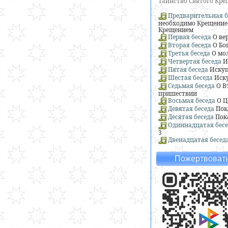
Таинство Святого Кр
Предварительная б
необходимо Крещение 
Крещением
Первая беседа
О ве
Вторая беседа
О Бо
Третья беседа
О мо
Четвертая беседа
И
Пятая беседа
Искуп
Шестая беседа
Иску
Седьмая беседа
О В
пришествии
Восьмая беседа
О Ц
Девятая беседа
Пок
Десятая беседа
Пок
Одиннадцатая бесе
3
Двенадцатая бесед
Пожертвовать