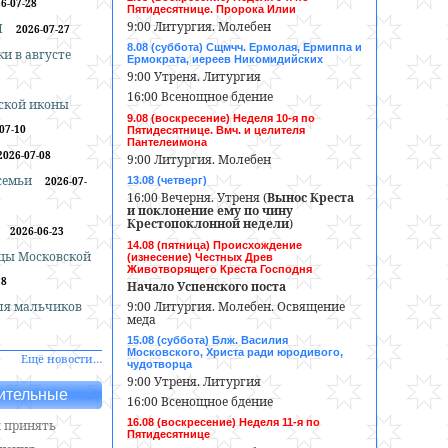
6-07-28
Пятидесятнице. Пророка Илии
9:00 Литургия. Молебен
И
2026-07-27
8.08 (суббота) Сщмчч. Ермолая, Ермиппа и
и в августе
Ермократа, иереев Никомидийских
9:00 Утреня. Литургия
16:00 Всенощное бдение
ской иконы
9.08 (воскресение) Неделя 10-я по
07-10
Пятидесятнице. Вмч. и целителя
Пантелеимона
2026-07-08
9:00 Литургия. Молебен
 семьи
2026-07-
13.08 (четверг)
16:00 Вечерня. Утреня (
Вынос Креста
и поклонение ему по чину
Крестопоклонной недели
)
2026-06-23
14.08 (пятница) Происхождение
цы Московской
(изнесение) Честных Древ
Животворящего Креста Господня
18
Начало Успенского поста
9:00 Литургия. Молебен. Освящение
ля мальчиков
меда
15.08 (суббота) Блж. Василия
Московского, Христа ради юродивого,
Ещё новости…
чудотворца
9:00 Утреня. Литургия
ительные
16:00 Всенощное бдение
16.08 (воскресение) Неделя 11-я по
 принять
Пятидесятнице