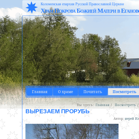
Коломенская епархия Русской Православной Церкви
Храм Покрова Божией Матери в Еганов
Главная
О храме
Почитать
Посмотреть
Вы здесь:
Главная
/
Посмотреть
ВЫРЕЗАЕМ ПРОРУБЬ
Автор:
иерей Ил