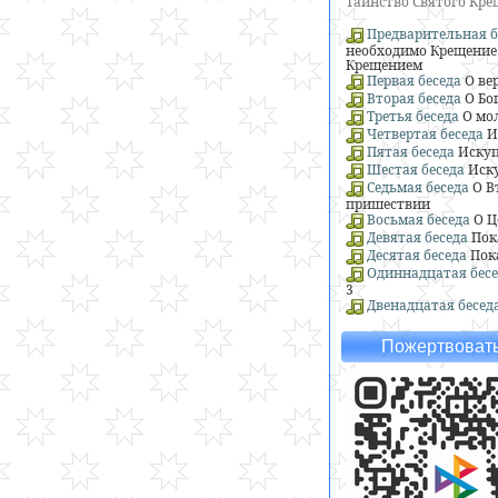
Таинство Святого Кр
Предварительная б
необходимо Крещение 
Крещением
Первая беседа
О ве
Вторая беседа
О Бо
Третья беседа
О мо
Четвертая беседа
И
Пятая беседа
Искуп
Шестая беседа
Иску
Седьмая беседа
О В
пришествии
Восьмая беседа
О Ц
Девятая беседа
Пок
Десятая беседа
Пок
Одиннадцатая бесе
3
Двенадцатая бесед
Пожертвовать