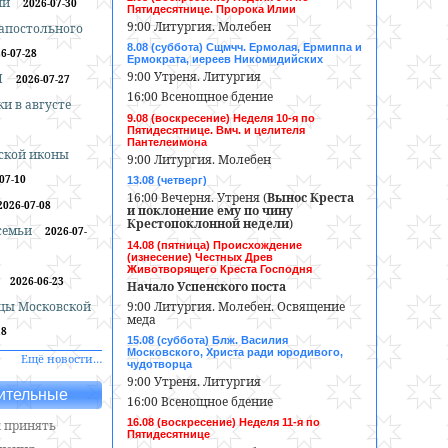
ии
2026-07-30
Пятидесятнице. Пророка Илии
9:00 Литургия. Молебен
оапостольного
8.08 (суббота) Сщмчч. Ермолая, Ермиппа и
6-07-28
Ермократа, иереев Никомидийских
9:00 Утреня. Литургия
И
2026-07-27
16:00 Всенощное бдение
и в августе
9.08 (воскресение) Неделя 10-я по
Пятидесятнице. Вмч. и целителя
Пантелеимона
ской иконы
9:00 Литургия. Молебен
07-10
13.08 (четверг)
16:00 Вечерня. Утреня (
Вынос Креста
2026-07-08
и поклонение ему по чину
Крестопоклонной недели
)
 семьи
2026-07-
14.08 (пятница) Происхождение
(изнесение) Честных Древ
Животворящего Креста Господня
2026-06-23
Начало Успенского поста
9:00 Литургия. Молебен. Освящение
цы Московской
меда
18
15.08 (суббота) Блж. Василия
Московского, Христа ради юродивого,
Ещё новости…
чудотворца
9:00 Утреня. Литургия
ительные
16:00 Всенощное бдение
16.08 (воскресение) Неделя 11-я по
 принять
Пятидесятнице