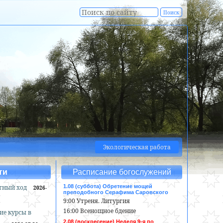
Экологическая работа
ти
Расписание богослужений
тный ход
1.08 (суббота) Обретение мощей
2026-
преподобного Серафима Саровского
9:00 Утреня. Литургия
16:00 Всенощное бдение
ие курсы в
2.08 (воскресение) Неделя 9-я по