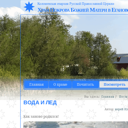
Коломенская епархия Русской Православной Церкви
Храм Покрова Божией Матери в Еганов
Главная
О храме
Почитать
Посмотреть
Вы здесь:
Главная
/
Посм
ВОДА И ЛЕД
Автор:
иерей Ил
Как заново родился!