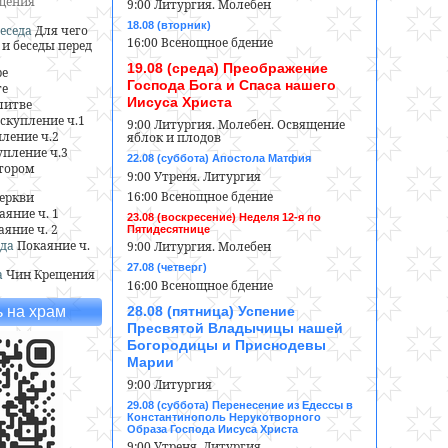
ещения
9:00 Литургия. Молебен
18.08 (вторник)
еседа
Для чего
16:00 Всенощное бдение
и беседы перед
19.08 (среда) Преображение
ре
Господа Бога и Спаса нашего
ге
Иисуса Христа
литве
скупление ч.1
9:00 Литургия. Молебен. Освящение
ление ч.2
яблок и плодов
пление ч.3
22.08 (суббота) Апостола Матфия
тором
9:00 Утреня. Литургия
16:00 Всенощное бдение
еркви
аяние ч. 1
23.08 (воскресение) Неделя 12-я по
аяние ч. 2
Пятидесятнице
да
Покаяние ч.
9:00 Литургия. Молебен
27.08 (четверг)
а
Чин Крещения
16:00 Всенощное бдение
28.08 (пятница) Успение
 на храм
Пресвятой Владычицы нашей
Богородицы и Приснодевы
Марии
9:00 Литургия
29.08 (суббота) Перенесение из Едессы в
Константинополь Нерукотворного
Образа Господа Иисуса Христа
9:00 Утреня. Литургия