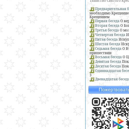
Таинство Святого Кр
Предварительная б
необходимо Крещение 
Крещением
Первая беседа
О ве
Вторая беседа
О Бо
Третья беседа
О мо
Четвертая беседа
И
Пятая беседа
Искуп
Шестая беседа
Иску
Седьмая беседа
О В
пришествии
Восьмая беседа
О Ц
Девятая беседа
Пок
Десятая беседа
Пок
Одиннадцатая бесе
3
Двенадцатая бесед
Пожертвовать