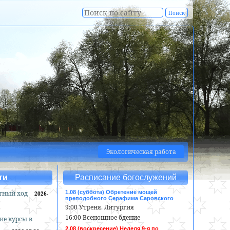
Экологическая работа
ти
Расписание богослужений
тный ход
1.08 (суббота) Обретение мощей
2026-
преподобного Серафима Саровского
9:00 Утреня. Литургия
16:00 Всенощное бдение
ие курсы в
2.08 (воскресение) Неделя 9-я по