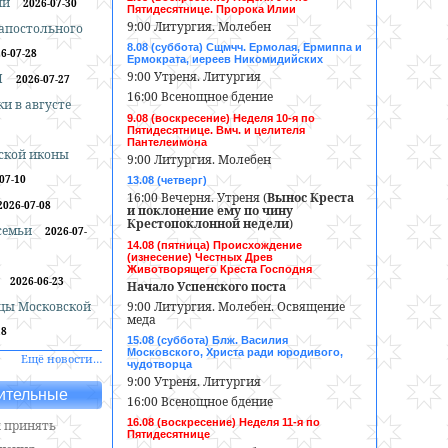
ии
2026-07-30
Пятидесятнице. Пророка Илии
9:00 Литургия. Молебен
оапостольного
8.08 (суббота) Сщмчч. Ермолая, Ермиппа и
6-07-28
Ермократа, иереев Никомидийских
9:00 Утреня. Литургия
И
2026-07-27
16:00 Всенощное бдение
и в августе
9.08 (воскресение) Неделя 10-я по
Пятидесятнице. Вмч. и целителя
Пантелеимона
ской иконы
9:00 Литургия. Молебен
07-10
13.08 (четверг)
16:00 Вечерня. Утреня (
Вынос Креста
2026-07-08
и поклонение ему по чину
Крестопоклонной недели
)
 семьи
2026-07-
14.08 (пятница) Происхождение
(изнесение) Честных Древ
Животворящего Креста Господня
2026-06-23
Начало Успенского поста
9:00 Литургия. Молебен. Освящение
цы Московской
меда
18
15.08 (суббота) Блж. Василия
Московского, Христа ради юродивого,
Ещё новости…
чудотворца
9:00 Утреня. Литургия
ительные
16:00 Всенощное бдение
16.08 (воскресение) Неделя 11-я по
 принять
Пятидесятнице