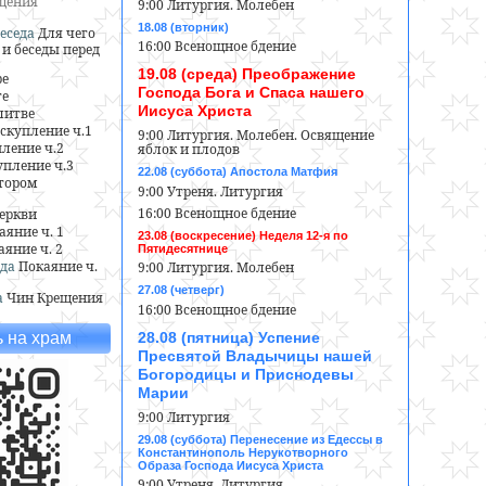
ещения
9:00 Литургия. Молебен
18.08 (вторник)
еседа
Для чего
16:00 Всенощное бдение
и беседы перед
19.08 (среда) Преображение
ре
Господа Бога и Спаса нашего
ге
Иисуса Христа
литве
скупление ч.1
9:00 Литургия. Молебен. Освящение
ление ч.2
яблок и плодов
пление ч.3
22.08 (суббота) Апостола Матфия
тором
9:00 Утреня. Литургия
16:00 Всенощное бдение
еркви
аяние ч. 1
23.08 (воскресение) Неделя 12-я по
аяние ч. 2
Пятидесятнице
да
Покаяние ч.
9:00 Литургия. Молебен
27.08 (четверг)
а
Чин Крещения
16:00 Всенощное бдение
28.08 (пятница) Успение
 на храм
Пресвятой Владычицы нашей
Богородицы и Приснодевы
Марии
9:00 Литургия
29.08 (суббота) Перенесение из Едессы в
Константинополь Нерукотворного
Образа Господа Иисуса Христа
9:00 Утреня. Литургия