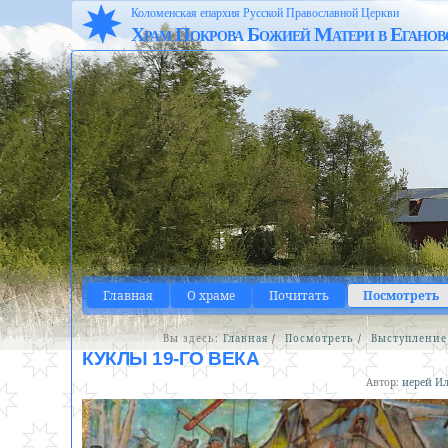
Коломенская епархия Русской Православной Церкви
Храм Покрова Божией Матери в Еганов
Главная
О храме
Почитать
Посмотреть
Вы здесь:
Главная
/
Посмотреть
/
Выступление 
КУКЛЫ 19-ГО ВЕКА
Автор:
иерей Ил