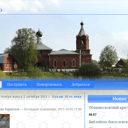
о
Послушать
Пожертвовать
Добраться
театра кукол 2 октября 2011
/
Куклы 19-го века
Новос
Общемосковский крес
ия Терентьев
—
Последнее изменение:
2011-10-02 17:06
08-07
Библейско-богословск